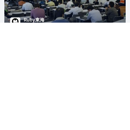
Ruby東海
485人
愛知
Ruby
Ruby on Rails
名古屋ギークバー
1145人
愛知
ソフトウェア開発
ボードゲーム